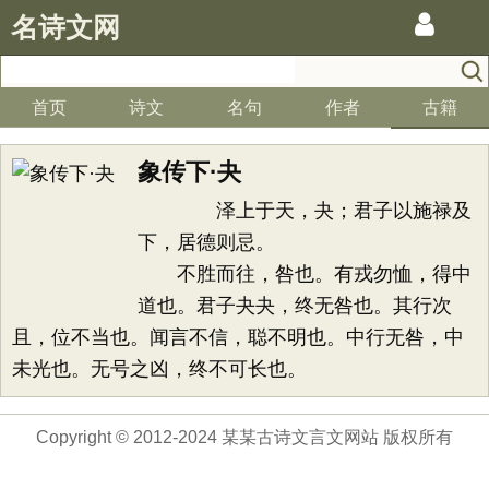
名诗文网
首页
诗文
名句
作者
古籍
象传下·夬
泽上于天，夬；君子以施禄及
下，居德则忌。
不胜而往，咎也。有戎勿恤，得中
道也。君子夬夬，终无咎也。其行次
且，位不当也。闻言不信，聪不明也。中行无咎，中
未光也。无号之凶，终不可长也。
Copyright © 2012-2024 某某古诗文言文网站 版权所有